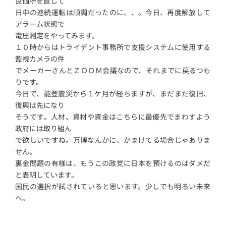
良個所を直して
日中の連続運転は順調だったのに、、。今日、再度解放して
アラーム状態で
電圧測定をやってみます。
１０時からはトライデント事務所で支援システムに使用する
監視カメラの件
でメーカーさんとＺＯＯＭ会議なので、それまでに戻るつも
りです。
今日で、能登震災から１ケ月が経ちますが、まだまだ復旧、
復興は先になり
そうです。人材、資材や資金はこちらに最優先でまわすよう
政府には取り組ん
で欲しいですね。万博なんかに、かまけてる場合じゃありま
せん。
裏金問題の有様は、もうこの政党に日本を預けるのはダメだ
と表明しています。
国民の選択が試されていると思います。少しでも明るい未来
へ。