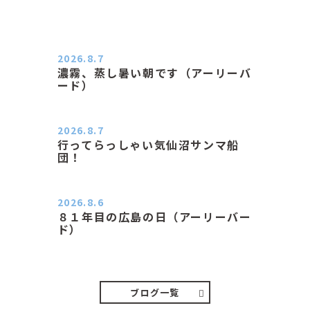
2026.8.7
濃霧、蒸し暑い朝です（アーリーバ
ード）
２０２６．８．７（金） 少し先の丘
などガスの中、陽はないのに…
2026.8.7
行ってらっしゃい気仙沼サンマ船
団！
おはようございます。 今日はムシム
シがひどい朝、先に帰ってき…
2026.8.6
８１年目の広島の日（アーリーバー
ド）
２０２６．８．６（木） 今朝は昨日
と打って変わってジメジメと…
ブログ一覧