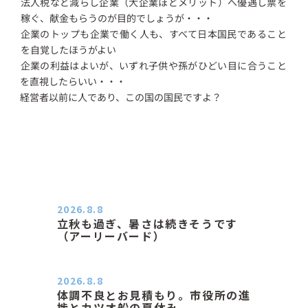
法人税など減らし企業（大企業ほどメリット）へ優遇し票を
稼ぐ、献金もらうのが目的でしょうが・・・
企業のトップも企業で働く人も、すべて日本国民であること
を自覚したほうがよい
企業の利益はよいが、いずれ子供や孫がひどい目に合うこと
を直視したらいい・・・
経営者以前に人であり、この国の国民ですよ？
2026.8.8
立秋も過ぎ、暑さは続きそうです
（アーリーバード）
２０２６．８．８（土） 今朝はピョ
ン子さんの都合でショートコ…
2026.8.8
体調不良とお見積もり。市役所の進
捗とカツオ船の夏休み