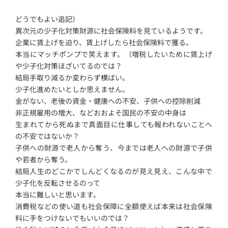
どうでもよい追記）
異次元の少子化対策財源に社会保険料を見ているようです。
企業に賃上げを迫り、賃上げしたら社会保険料で獲る。
本当にマッチポンプで笑えます。（増税したいために賃上げ
や少子化対策ほざいてるのでは？
結局手取り減るか変わらず横ばい。
少子化進めたいとしか思えません。
金がない、老後の資金・健康への不安、子供への控除削減
非正規雇用の増大、などおおよそ国民の不安の中身は
生まれてから死ぬまで真面目に仕事しても報われないことへ
の不安ではないか？
子供への財源で老人から奪う、今までは老人への財源で子供
や若者から奪う。
結局人生のどこかでしんどくなるのが見え見え、こんな中で
少子化を反転させるのって
本当に難しいと思います。
消費税などの使い道も社会保障に全額使えば本来は社会保険
料に手をつけないでもいいのでは？