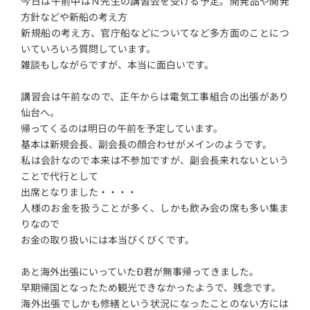
今日は午前中はＮ先生の講習会を受ける予定。開発品や開発
方針などや新船の考え方
新規船の考え方、官庁船などについてなど多方面のことにつ
いていろいろ質問しています。
雑談もしながらですが、本当に面白いです。
講習会は午前なので、正午からは電気工事組合の出張があり
仙台へ。
帰ってくるのは明日の午前を予定しています。
基本は新規会長、副会長の顔合わせがメインのようです。
私は会計なので本来は不参加ですが、副会長来れないという
ことで代行として
出席となりました・・・・
人様のお金を扱うことが多く、しかも飲み会の席も多い集ま
りなので
お金の取り扱いには本当びくびくです。
あと海外出張にいっていたÐ君が無事帰ってきました。
早期帰国となったため観光できなかったようで、残念です。
海外出張でしかも修繕という状況になったことのない方には