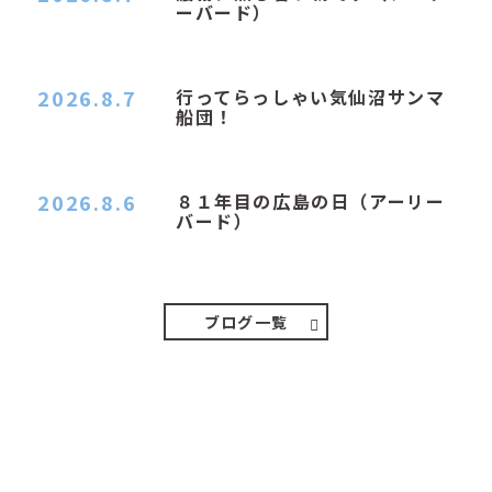
ーバード）
２０２６．８．７（金） 少し先の丘などガスの
中、陽はないのに…
2026.8.7
行ってらっしゃい気仙沼サンマ
船団！
おはようございます。 今日はムシムシがひどい
朝、先に帰ってき…
2026.8.6
８１年目の広島の日（アーリー
バード）
２０２６．８．６（木） 今朝は昨日と打って変わ
ってジメジメと…
ブログ一覧