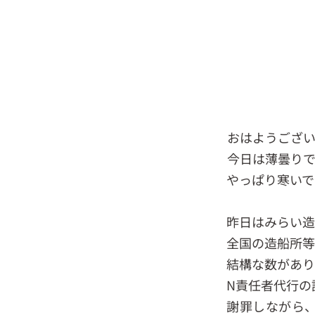
おはようござ
今日は薄曇り
やっぱり寒いで
昨日はみらい
全国の造船所
結構な数があ
N責任者代行の
謝罪しながら