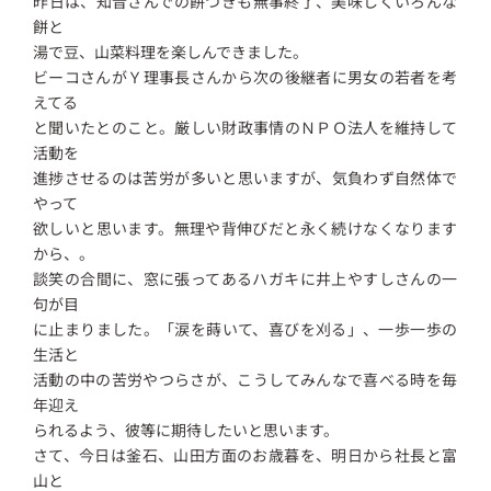
昨日は、知音さんでの餅つきも無事終了、美味しくいろんな
餅と
湯で豆、山菜料理を楽しんできました。
ビーコさんがＹ理事長さんから次の後継者に男女の若者を考
えてる
と聞いたとのこと。厳しい財政事情のＮＰＯ法人を維持して
活動を
進捗させるのは苦労が多いと思いますが、気負わず自然体で
やって
欲しいと思います。無理や背伸びだと永く続けなくなります
から、。
談笑の合間に、窓に張ってあるハガキに井上やすしさんの一
句が目
に止まりました。「涙を蒔いて、喜びを刈る」、一歩一歩の
生活と
活動の中の苦労やつらさが、こうしてみんなで喜べる時を毎
年迎え
られるよう、彼等に期待したいと思います。
さて、今日は釜石、山田方面のお歳暮を、明日から社長と富
山と