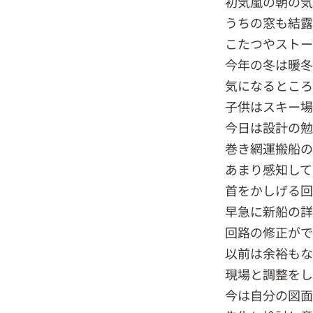
初気嵐の朝の
うちの窓も結
こたつやストー
今年の冬は暖
気になるとこ
子供はスキー場
今日は設計の勉
巻き網運搬船の
あまり感知して
首をかしげる回
早急に新船の詳
回路の修正がで
以前は余裕もな
現場と調整をし
今は自分の図面