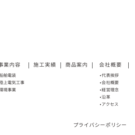
事業内容
|
施工実績
|
商品案内
|
会社概要
|
•船舶電装
•代表挨拶
•陸上電気工事
•会社概要
•環境事業
•経営理念
•沿革
•アクセス
プライバシーポリシー