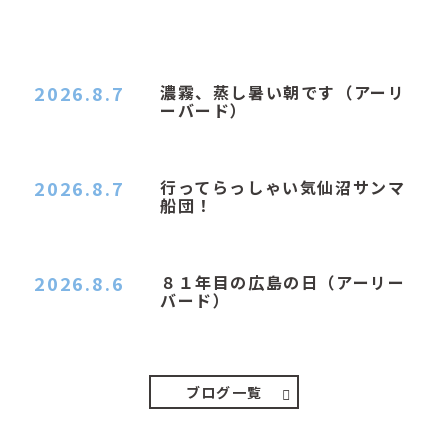
2026.8.7
濃霧、蒸し暑い朝です（アーリ
ーバード）
２０２６．８．７（金） 少し先の丘などガスの
中、陽はないのに…
2026.8.7
行ってらっしゃい気仙沼サンマ
船団！
おはようございます。 今日はムシムシがひどい
朝、先に帰ってき…
2026.8.6
８１年目の広島の日（アーリー
バード）
２０２６．８．６（木） 今朝は昨日と打って変わ
ってジメジメと…
ブログ一覧