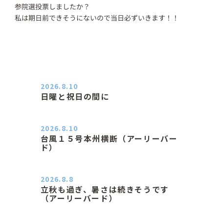
参院選投票しましたか？
私は期日前できそうにないので当日必ずいきます！！
2026.8.10
日曜と祝日の間に
おはようございます。 エアコンの力
が素晴らしいと感じる季節は…
2026.8.10
台風１５号本州横断（アーリーバー
ド）
２０２６．８．１０（月） 雨なし曇
り空の月曜日、朝日課を終え…
2026.8.8
立秋も過ぎ、暑さは続きそうです
（アーリーバード）
２０２６．８．８（土） 今朝はピョ
ン子さんの都合でショートコ…