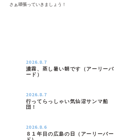
さぁ頑張っていきましょう！
2026.8.7
濃霧、蒸し暑い朝です（アーリーバ
ード）
２０２６．８．７（金） 少し先の丘
などガスの中、陽はないのに…
2026.8.7
行ってらっしゃい気仙沼サンマ船
団！
おはようございます。 今日はムシム
シがひどい朝、先に帰ってき…
2026.8.6
８１年目の広島の日（アーリーバー
ド）