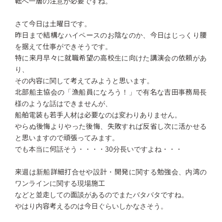
転へ一層の注意が必要ですね。
さて今日は土曜日です。
昨日まで結構なハイペースのお陰なのか、今日はじっくり腰
を据えて仕事ができそうです。
特に来月早々に就職希望の高校生に向けた講演会の依頼があ
り、
その内容に関して考えてみようと思います。
北部船主協会の「漁船員になろう！」で有名な吉田事務局長
様のような話はできませんが、
船舶電装も若手人材は必要なのは変わりありません。
やらぬ後悔よりやった後悔、失敗すれば反省し次に活かせる
と思いますので頑張ってみます。
でも本当に何話そう・・・・30分長いですよね・・・
来週は新船詳細打合せや設計・開発に関する勉強会、内湾の
ワンラインに関する現場施工
などと並走しての面談があるのでまたバタバタですね。
やはり内容考えるのは今日ぐらいしかなさそう。