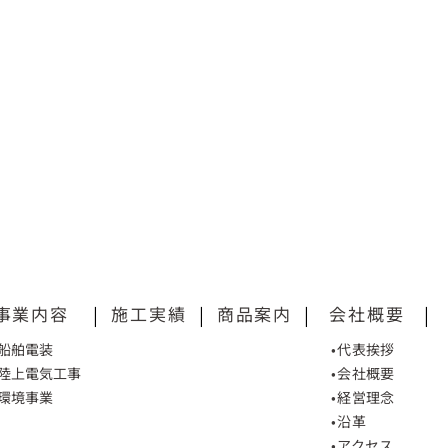
事業内容
|
施工実績
|
商品案内
|
会社概要
|
•船舶電装
•代表挨拶
•陸上電気工事
•会社概要
•環境事業
•経営理念
•沿革
•アクセス