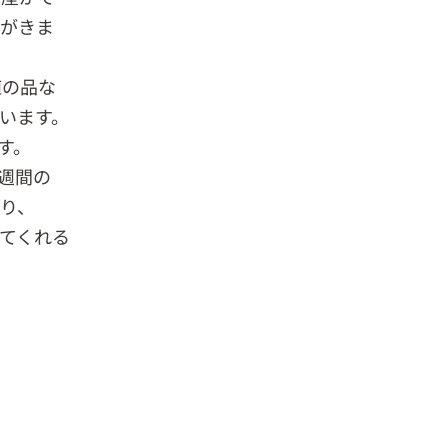
絡がきま
値の品な
います。
す。
週間の
り、
てくれる