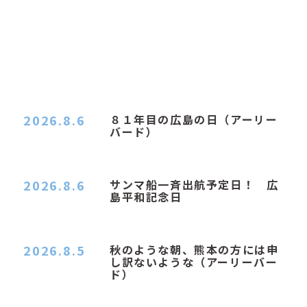
2026.8.6
８１年目の広島の日（アーリー
バード）
２０２６．８．６（木） 今朝は昨日と打って変わ
ってジメジメと…
2026.8.6
サンマ船一斉出航予定日！ 広
島平和記念日
おはようございます 今日は早朝もちょっと蒸す感
じです。気温は…
2026.8.5
秋のような朝、熊本の方には申
し訳ないような（アーリーバー
ド）
２０２６．８．５（水） 明け方は１６℃くらいで
秋のような涼し…