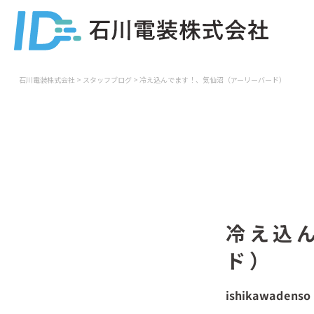
石川電装株式会社
>
スタッフブログ
>
冷え込んでます！、気仙沼（アーリーバード）
冷え込
ド）
ishikawadenso