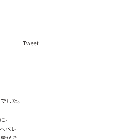
Tweet
了でした。
に。
へペレ
生産がで