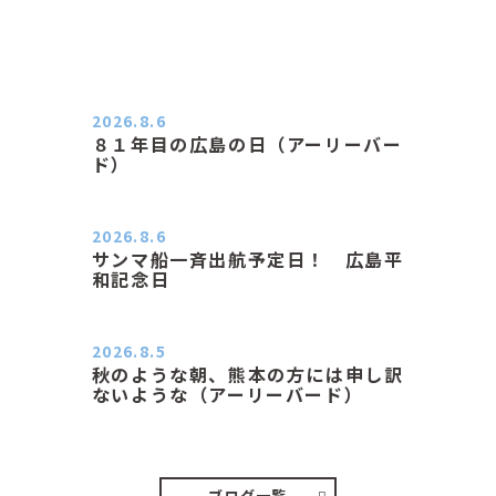
2026.8.6
８１年目の広島の日（アーリーバー
ド）
２０２６．８．６（木） 今朝は昨日
と打って変わってジメジメと…
2026.8.6
サンマ船一斉出航予定日！ 広島平
和記念日
おはようございます 今日は早朝もち
ょっと蒸す感じです。気温は…
2026.8.5
秋のような朝、熊本の方には申し訳
ないような（アーリーバード）
２０２６．８．５（水） 明け方は１
６℃くらいで秋のような涼し…
ブログ一覧