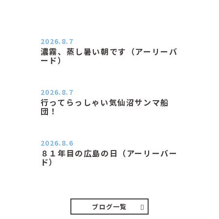
2026.8.7
濃霧、蒸し暑い朝です（アーリーバ
ード）
２０２６．８．７（金） 少し先の丘
などガスの中、陽はないのに…
2026.8.7
行ってらっしゃい気仙沼サンマ船
団！
おはようございます。 今日はムシム
シがひどい朝、先に帰ってき…
2026.8.6
８１年目の広島の日（アーリーバー
ド）
２０２６．８．６（木） 今朝は昨日
と打って変わってジメジメと…
ブログ一覧