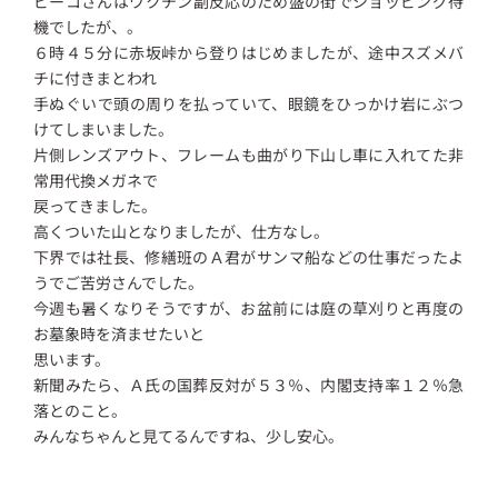
ビーコさんはワクチン副反応のため盛の街でショッピング待
機でしたが、。
６時４５分に赤坂峠から登りはじめましたが、途中スズメバ
チに付きまとわれ
手ぬぐいで頭の周りを払っていて、眼鏡をひっかけ岩にぶつ
けてしまいました。
片側レンズアウト、フレームも曲がり下山し車に入れてた非
常用代換メガネで
戻ってきました。
高くついた山となりましたが、仕方なし。
下界では社長、修繕班のＡ君がサンマ船などの仕事だったよ
うでご苦労さんでした。
今週も暑くなりそうですが、お盆前には庭の草刈りと再度の
お墓象時を済ませたいと
思います。
新聞みたら、Ａ氏の国葬反対が５３％、内閣支持率１２％急
落とのこと。
みんなちゃんと見てるんですね、少し安心。