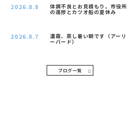
2026.8.8
体調不良とお見積もり。市役所
の進捗とカツオ船の夏休み
おはようございます。 今朝も蒸し暑い朝です。車
の温度計はすで…
2026.8.7
濃霧、蒸し暑い朝です（アーリ
ーバード）
２０２６．８．７（金） 少し先の丘などガスの
中、陽はないのに…
ブログ一覧