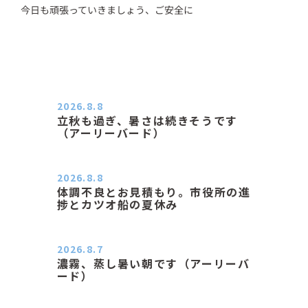
今日も頑張っていきましょう、ご安全に
2026.8.8
立秋も過ぎ、暑さは続きそうです
（アーリーバード）
２０２６．８．８（土） 今朝はピョ
ン子さんの都合でショートコ…
2026.8.8
体調不良とお見積もり。市役所の進
捗とカツオ船の夏休み
おはようございます。 今朝も蒸し暑
い朝です。車の温度計はすで…
2026.8.7
濃霧、蒸し暑い朝です（アーリーバ
ード）
２０２６．８．７（金） 少し先の丘
などガスの中、陽はないのに…