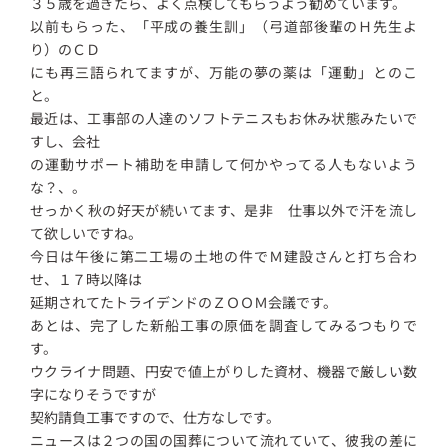
３５歳を過ぎたら、よく点検してもらうよう勧めています。
以前もらった、「平成の養生訓」（弓道部後輩のＨ先生よ
り）のＣＤ
にも再三語られてますが、万能の夢の薬は「運動」とのこ
と。
最近は、工事部の人達のソフトテニスもお休み状態みたいで
すし、会社
の運動サポート補助を申請して何かやってる人もないよう
な？、。
せっかく秋の好天が続いてます、是非 仕事以外で汗を流し
て欲しいですね。
今日は午後に第二工場の土地の件でＭ建設さんと打ち合わ
せ、１７時以降は
延期されてたトライデンドのＺＯＯＭ会議です。
あとは、完了した新船工事の原価を調査してみるつもりで
す。
ウクライナ問題、円安で値上がりした資材、機器で厳しい数
字になりそうですが
契約請負工事ですので、仕方なしです。
ニュースは２つの国の国葬について流れていて、彼我の差に