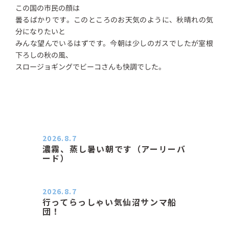
この国の市民の顔は
曇るばかりです。このところのお天気のように、秋晴れの気
分になりたいと
みんな望んでいるはずです。今朝は少しのガスでしたが室根
下ろしの秋の風、
スロージョギングでビーコさんも快調でした。
2026.8.7
濃霧、蒸し暑い朝です（アーリーバ
ード）
２０２６．８．７（金） 少し先の丘
などガスの中、陽はないのに…
2026.8.7
行ってらっしゃい気仙沼サンマ船
団！
おはようございます。 今日はムシム