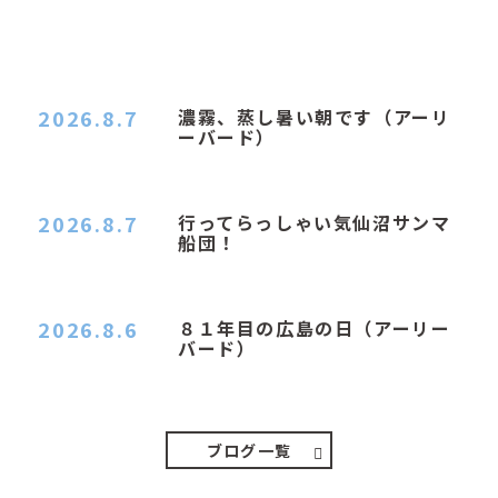
2026.8.7
濃霧、蒸し暑い朝です（アーリ
ーバード）
２０２６．８．７（金） 少し先の丘などガスの
中、陽はないのに…
2026.8.7
行ってらっしゃい気仙沼サンマ
船団！
おはようございます。 今日はムシムシがひどい
朝、先に帰ってき…
2026.8.6
８１年目の広島の日（アーリー
バード）
２０２６．８．６（木） 今朝は昨日と打って変わ
ってジメジメと…
ブログ一覧