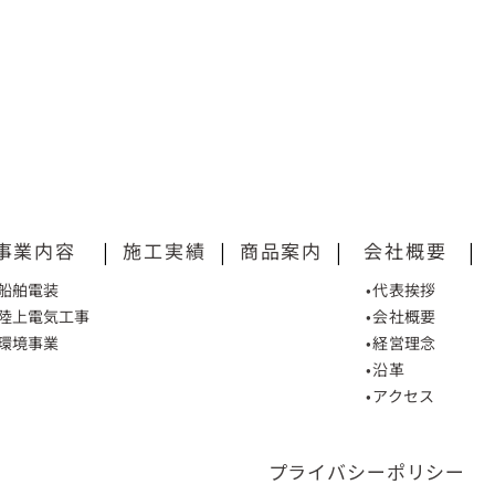
事業内容
|
施工実績
|
商品案内
|
会社概要
|
•船舶電装
•代表挨拶
•陸上電気工事
•会社概要
•環境事業
•経営理念
•沿革
•アクセス
プライバシーポリシー