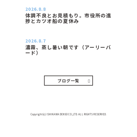
ン子さんの都合でショートコ…
2026.8.8
体調不良とお見積もり。市役所の進
捗とカツオ船の夏休み
おはようございます。 今朝も蒸し暑
い朝です。車の温度計はすで…
2026.8.7
濃霧、蒸し暑い朝です（アーリーバ
ード）
２０２６．８．７（金） 少し先の丘
などガスの中、陽はないのに…
ブログ一覧
Copyright(c) ISHIKAWA DENSO CO.,LTD. ALL RIGHTS RESERVED.