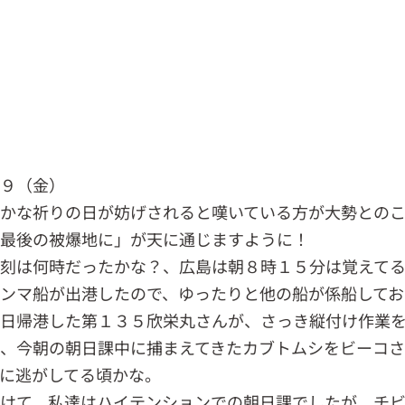
．９（金）
かな祈りの日が妨げされると嘆いている方が大勢との
を最後の被爆地に」が天に通じますように！
刻は何時だったかな？、広島は朝８時１５分は覚えて
ンマ船が出港したので、ゆったりと他の船が係船してお
日帰港した第１３５欣栄丸さんが、さっき縦付け作業
、今朝の朝日課中に捕まえてきたカブトムシをビーコ
に逃がしてる頃かな。
けて、私達はハイテンションでの朝日課でしたが、チ