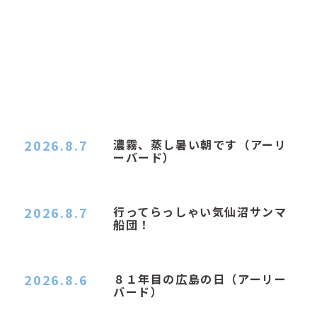
2026.8.7
濃霧、蒸し暑い朝です（アーリ
ーバード）
２０２６．８．７（金） 少し先の丘などガスの
中、陽はないのに…
2026.8.7
行ってらっしゃい気仙沼サンマ
船団！
おはようございます。 今日はムシムシがひどい
朝、先に帰ってき…
2026.8.6
８１年目の広島の日（アーリー
バード）
２０２６．８．６（木） 今朝は昨日と打って変わ