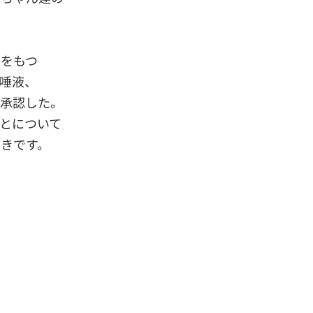
性をもつ
唾液、
が承認した。
とについて
きです。