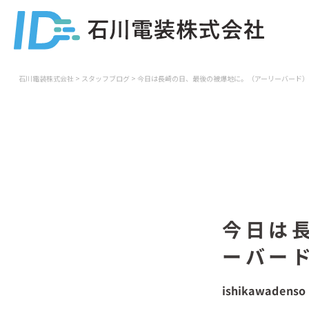
石川電装株式会社
>
スタッフブログ
>
今日は長崎の日、最後の被爆地に。（アーリーバード）
今日は
ーバー
ishikawadenso