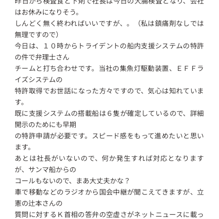
昨日から検査食と下剤で社長は今日の大腸検査となり、会社
はお休みになりそう。
しんどく無く終わればいいですが、。（私は鎮痛剤なしでは
無理ですので）
今日は、１０時からトライデントの船内支援システムの特許
の件で弁理士さん
チームと打ち合わせです。当社の集魚灯駆動装置、ＥＦＦラ
イズシステムの
特許取得でお世話になった方々ですので、気心は知れていま
す。
既に支援システムの搭載船は６隻が確定しているので、詳細
開示のためにも早期
の特許申請が必要です。スピード感をもって進めたいと思い
ます。
あとは社長がいないので、何か発生すれば対応となります
が、サンマ船からの
コールもないので、まあ大丈夫かな？
車で移動などのラジオから国会中継が聞こえてきますが、立
憲の辻本さんの
質問に対するＫ首相の答弁の空虚さがネットニュースに載っ