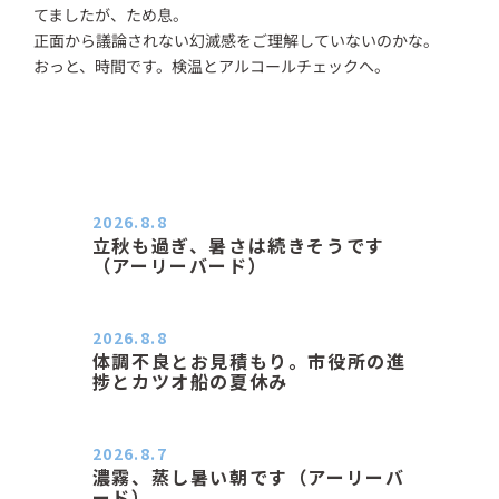
てましたが、ため息。
正面から議論されない幻滅感をご理解していないのかな。
おっと、時間です。検温とアルコールチェックへ。
2026.8.8
立秋も過ぎ、暑さは続きそうです
（アーリーバード）
２０２６．８．８（土） 今朝はピョ
ン子さんの都合でショートコ…
2026.8.8
体調不良とお見積もり。市役所の進
捗とカツオ船の夏休み
おはようございます。 今朝も蒸し暑
い朝です。車の温度計はすで…
2026.8.7
濃霧、蒸し暑い朝です（アーリーバ
ード）