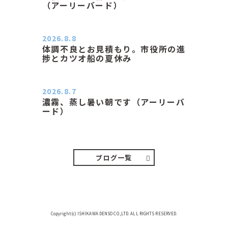
（アーリーバード）
２０２６．８．８（土） 今朝はピョ
ン子さんの都合でショートコ…
2026.8.8
体調不良とお見積もり。市役所の進
捗とカツオ船の夏休み
おはようございます。 今朝も蒸し暑
い朝です。車の温度計はすで…
2026.8.7
濃霧、蒸し暑い朝です（アーリーバ
ード）
２０２６．８．７（金） 少し先の丘
などガスの中、陽はないのに…
ブログ一覧
Copyright(c) ISHIKAWA DENSO CO.,LTD. ALL RIGHTS RESERVED.