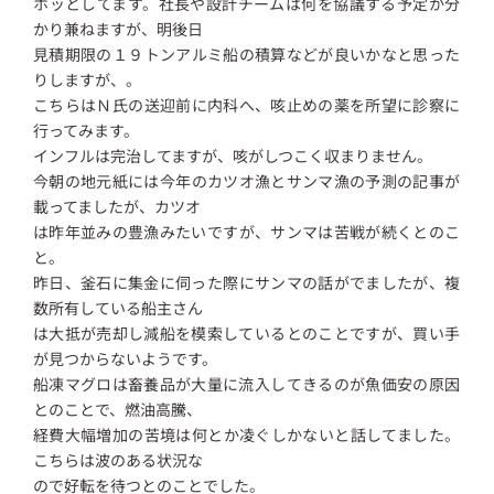
ホッとしてます。社長や設計チームは何を協議する予定か分
かり兼ねますが、明後日
見積期限の１９トンアルミ船の積算などが良いかなと思った
りしますが、。
こちらはＮ氏の送迎前に内科へ、咳止めの薬を所望に診察に
行ってみます。
インフルは完治してますが、咳がしつこく収まりません。
今朝の地元紙には今年のカツオ漁とサンマ漁の予測の記事が
載ってましたが、カツオ
は昨年並みの豊漁みたいですが、サンマは苦戦が続くとのこ
と。
昨日、釜石に集金に伺った際にサンマの話がでましたが、複
数所有している船主さん
は大抵が売却し減船を模索しているとのことですが、買い手
が見つからないようです。
船凍マグロは畜養品が大量に流入してきるのが魚価安の原因
とのことで、燃油高騰、
経費大幅増加の苦境は何とか凌ぐしかないと話してました。
こちらは波のある状況な
ので好転を待つとのことでした。