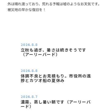
外は晴れ渡っており、荒れる予報は嘘のようなお天気です。
被災地の早かな復旧を！
2026.8.8
立秋も過ぎ、暑さは続きそうです
（アーリーバード）
２０２６．８．８（土） 今朝はピョ
ン子さんの都合でショートコ…
2026.8.8
体調不良とお見積もり。市役所の進
捗とカツオ船の夏休み
おはようございます。 今朝も蒸し暑
い朝です。車の温度計はすで…
2026.8.7
濃霧、蒸し暑い朝です（アーリーバ
ード）
２０２６．８．７（金） 少し先の丘