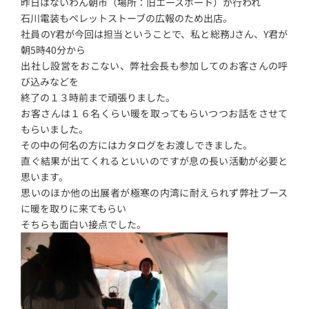
昨日はないわん朝市（場所：旧エースポート）が行われ
石川電装もペレットストーブの広報のため出店。
社員のY君が今回は担当ということで、私と総務Jさん、Y君が
朝5時40分から
出社し設営をおこない、弊社会長も参加してのお客さんの呼
び込みなどを
終了の１３時前まで頑張りました。
お客さんは１６名くらい暖を取ってもらいつつお話をさせて
もらいました。
その中の何名の方にはカタログをお渡しできました。
直ぐ結果が出てくれるといいのですが息の長い活動が必要と
思います。
思いのほか他の出展者が極寒の内湾に耐えられず弊社ブース
に暖を取りに来てもらい
そちらも面白い接点でした。