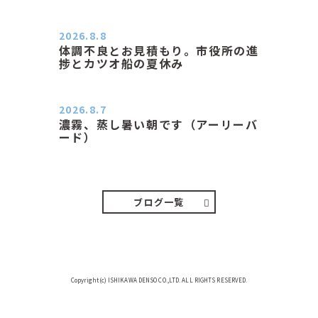
２０２６．８．８（土） 今朝はピョ
ン子さんの都合でショートコ…
2026.8.8
体調不良とお見積もり。市役所の進
捗とカツオ船の夏休み
おはようございます。 今朝も蒸し暑
い朝です。車の温度計はすで…
2026.8.7
濃霧、蒸し暑い朝です（アーリーバ
ード）
２０２６．８．７（金） 少し先の丘
などガスの中、陽はないのに…
ブログ一覧
Copyright(c) ISHIKAWA DENSO CO.,LTD. ALL RIGHTS RESERVED.