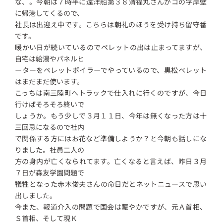
な、。今朝は７時半に遠洋船第３８清福丸さんがコの字岸壁
に帰港してくるので、
社長は出迎え中です。こちらは朝礼のほうを受け持ち留守番
です。
暖かい日が続いているのでペレットの出は止まってますが、
自宅は給湯やパネルヒ
ーターをペレットボイラーでやっているので、黒松ペレット
はまだまだ使います。
こっちは南三陸町へトラックで仕入れに行くのですが、今日
行けばそろそろ終いで
しょうか。もう少しで３月１１日、今年は無くなった方は十
三回忌になるので社内
で関係する方にはお花など準備しようか？と今朝も話しにな
りました。社員二人の
方の身内が亡くなられてます。亡くなると言えば、昨日３月
７日が森友学園問題で
犠牲となった赤木俊夫さんの命日だとネットニュースで思い
出しました。
今また、報道介入の問題で国会は賑やかですが、元Ａ首相、
Ｓ首相、そして現Ｋ