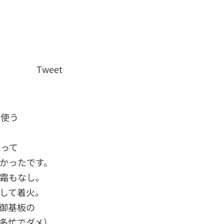
Tweet
を使う
？
らって
かったです。
霜もなし。
して着火。
御基板の
多忙でダメ）