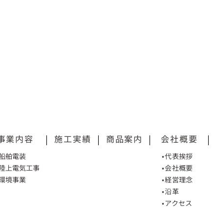
事業内容
|
施工実績
|
商品案内
|
会社概要
|
•船舶電装
•代表挨拶
•陸上電気工事
•会社概要
•環境事業
•経営理念
•沿革
•アクセス