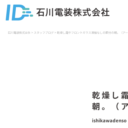
石川電装株式会社
>
スタッフブログ
>
乾燥し霜やフロントガラス凍結なしの節分の朝。（ア
乾燥し
朝。（
ishikawadenso