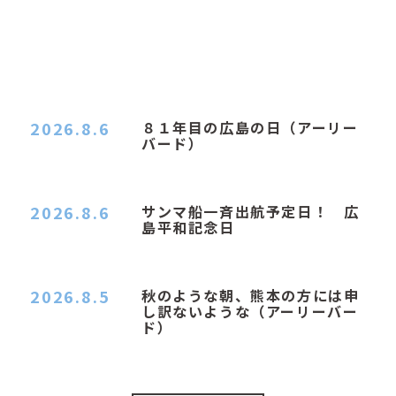
2026.8.6
８１年目の広島の日（アーリー
バード）
２０２６．８．６（木） 今朝は昨日と打って変わ
ってジメジメと…
2026.8.6
サンマ船一斉出航予定日！ 広
島平和記念日
おはようございます 今日は早朝もちょっと蒸す感
じです。気温は…
2026.8.5
秋のような朝、熊本の方には申
し訳ないような（アーリーバー
ド）
２０２６．８．５（水） 明け方は１６℃くらいで
秋のような涼し…