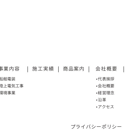
事業内容
|
施工実績
|
商品案内
|
会社概要
|
•船舶電装
•代表挨拶
•陸上電気工事
•会社概要
•環境事業
•経営理念
•沿革
•アクセス
プライバシーポリシー