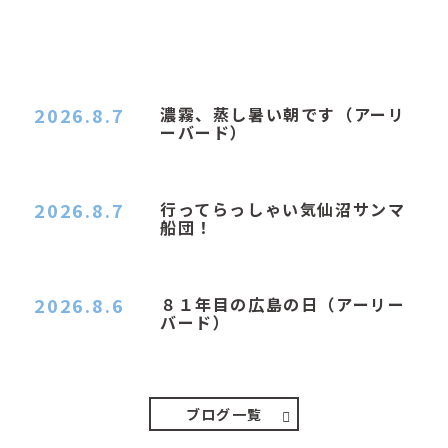
2026.8.7
濃霧、蒸し暑い朝です（アーリ
ーバード）
２０２６．８．７（金） 少し先の丘などガスの
中、陽はないのに…
2026.8.7
行ってらっしゃい気仙沼サンマ
船団！
おはようございます。 今日はムシムシがひどい
朝、先に帰ってき…
2026.8.6
８１年目の広島の日（アーリー
バード）
２０２６．８．６（木） 今朝は昨日と打って変わ
ってジメジメと…
ブログ一覧