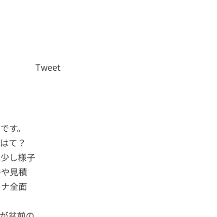
Tweet
です。
。はて？
う少し様子
件や見積
ロナ全面
が盆前の