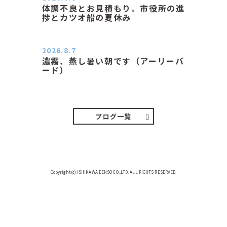
体調不良とお見積もり。市役所の進
捗とカツオ船の夏休み
おはようございます。 今朝も蒸し暑
い朝です。車の温度計はすで…
2026.8.7
濃霧、蒸し暑い朝です（アーリーバ
ード）
２０２６．８．７（金） 少し先の丘
などガスの中、陽はないのに…
ブログ一覧
Copyright(c) ISHIKAWA DENSO CO.,LTD. ALL RIGHTS RESERVED.