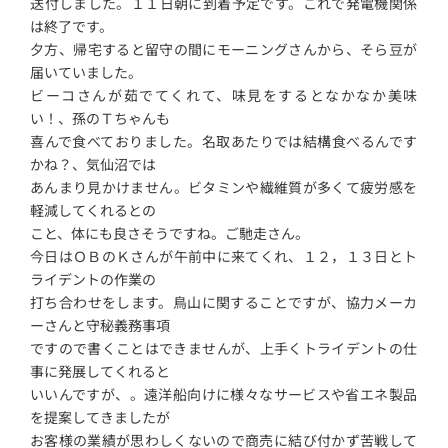
送付しました。１１日朝に到着予定です。これで発電機関係
は終了です。
夕方、帰宅すると留守の間にモーニングさんから、そら豆が
届いていました。
ビーコさんが茹でてくれて、味見をするとなかなか美味
い！、孫のＴちゃんも
喜んで食べておりました。名取あたりでは結構食べるんです
かね？、気仙沼では
あんまり見かけません。ビタミンや繊維質が多くて疲労感を
軽減してくれるとの
こと、体にも良さそうですね。ご馳走さん。
今日はＯＢのＫさんが午前中に来てくれ、１２，１３日とト
ライデントの作業の
打ち合わせをします。鳥山に関することですが、協力メーカ
ーさんと守秘義務事項
ですので書くことはできませんが、上手くトライデントの仕
事に発展してくれると
いいんですが、。遠洋船向けに様々なサービスや省エネ製品
を提案してきましたが
お客様の業績が思わしくないので商売に結び付かず苦戦して