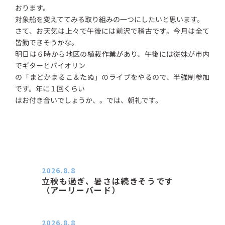
おります。
対象船を変えててみる取り組みの一つにしたいと思います。
さて、お天気は上々で午後には前沢で稽古です。今月は全て
皆勤できそうかな。
明日は６時から地区の植栽作業があり、午後には従妹が市内
でギターとバイオリン
の「まどかまるこ＆たぬ」のライブをやるので、半強制参加
です。年に１回くらい
はお付き合いでしょうか、。では、朝礼です。
2026.8.8
立秋も過ぎ、暑さは続きそうです
（アーリーバード）
２０２６．８．８（土） 今朝はピョ
ン子さんの都合でショートコ…
2026.8.8