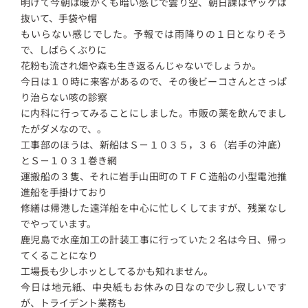
明けて今朝は暖かくも暗い感じで雲り空、朝日課はヤッケは
抜いて、手袋や帽
もいらない感じでした。予報では雨降りの１日となりそう
で、しばらくぶりに
花粉も流され畑や森も生き返るんじゃないでしょうか。
今日は１０時に来客があるので、その後ビーコさんとさっぱ
り治らない咳の診察
に内科に行ってみることにしました。市販の薬を飲んでまし
たがダメなので、。
工事部のほうは、新船はＳ－１０３５，３６（岩手の沖底）
とＳ－１０３１巻き網
運搬船の３隻、それに岩手山田町のＴＦＣ造船の小型電池推
進船を手掛けており
修繕は帰港した遠洋船を中心に忙しくしてますが、残業なし
でやっています。
鹿児島で水産加工の計装工事に行っていた２名は今日、帰っ
てくることになり
工場長も少しホッとしてるかも知れません。
今日は地元紙、中央紙もお休みの日なので少し寂しいです
が、トライデント業務も