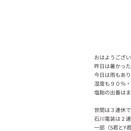
おはようござ
昨日は暑かっ
今日は雨もあり
湿度も９０％・
塩飴の出番は
世間は３連休
石川電装は２連
一部（S君とY