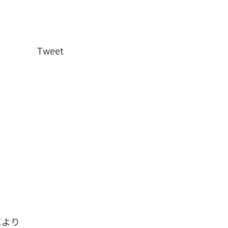
Tweet
、
により