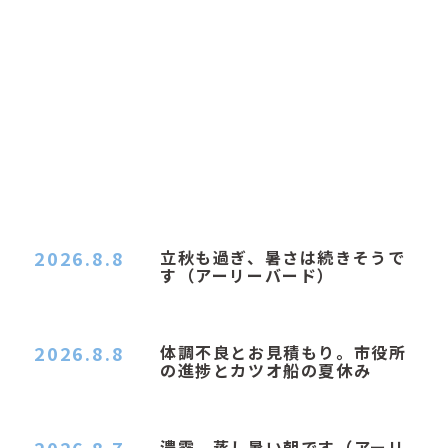
2026.8.8
立秋も過ぎ、暑さは続きそうで
す（アーリーバード）
２０２６．８．８（土） 今朝はピョン子さんの都
合でショートコ…
2026.8.8
体調不良とお見積もり。市役所
の進捗とカツオ船の夏休み
おはようございます。 今朝も蒸し暑い朝です。車
の温度計はすで…
濃霧、蒸し暑い朝です（アーリ