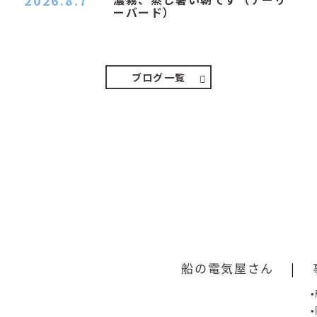
2026.8.7
ーバード）
２０２６．８．７（金） 少し先の丘などガスの
中、陽はないのに…
ブログ一覧
船の電気屋さん
|