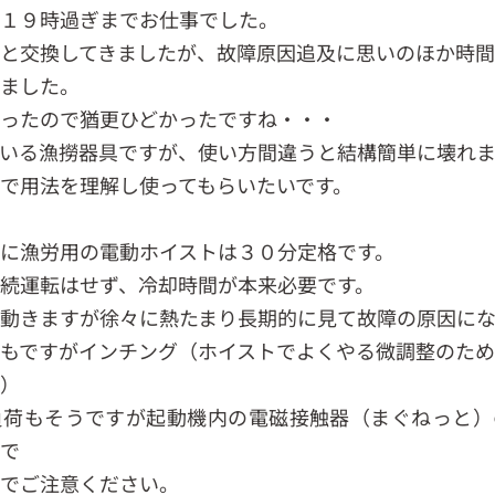
ら１９時過ぎまでお仕事でした。
と交換してきましたが、故障原因追及に思いのほか時
りました。
ったので猶更ひどかったですね・・・
いる漁撈器具ですが、使い方間違うと結構簡単に壊れま
で用法を理解し使ってもらいたいです。
に漁労用の電動ホイストは３０分定格です。
続運転はせず、冷却時間が本来必要です。
動きますが徐々に熱たまり長期的に見て故障の原因にな
もですがインチング（ホイストでよくやる微調整のた
）
負荷もそうですが起動機内の電磁接触器（まぐねっと）
で
でご注意ください。