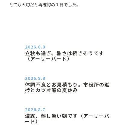
とても大切だと再確認の１日でした。
2026.8.8
立秋も過ぎ、暑さは続きそうです
（アーリーバード）
２０２６．８．８（土） 今朝はピョ
ン子さんの都合でショートコ…
2026.8.8
体調不良とお見積もり。市役所の進
捗とカツオ船の夏休み
おはようございます。 今朝も蒸し暑
い朝です。車の温度計はすで…
2026.8.7
濃霧、蒸し暑い朝です（アーリーバ
ード）
２０２６．８．７（金） 少し先の丘
などガスの中、陽はないのに…