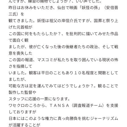
んですが、練習の賜物でしょうか？、いい声でした。
昨日はお休みをいただき、仙台で映画「妖怪の孫」（安倍晋
三氏）を
観てきました。妖怪は祖父の岸信介氏ですが、国葬と祭り上
げた元首相が
この国に何をもたらしたか？、を批判的に描いてみせた作品
で面白く観
ましたが、彼が亡くなった後の後継者たちの政治、そして戦
意を喪失した
この国の報道、マスコミが私たちを取り囲んでいる現状の怖
さを指摘して
いました。観客は平日のこともあり１０名程度と閑散として
ましたが、
可能な方は足を運んでみてはどうでしょうか？。観ることで
製作した監督や
スタッフに応援の一票になります。
ワセクロのころから、ＴＡＮＳＡ（調査報道チーム）を支援
しておりますが
日本にはこのような権力に真っ向勝負を挑むジャーナリズム
が活躍することが