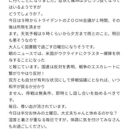
に行くことになりました。症状と痛みは少しづつ良くなって
はいるようですが
どうでしょうか？。
今日は９時からトライデントのＺＯＯＭ会議が１時間、その
後は所用を済ませ
ます。天気予報は９時くらいから夕方まで雨とのこと、明日
も悪そうなので
大人しく図書館で過ごす日曜日になりそうです。
朝のニュースでは、米国がウクライナにクラスター爆弾を供
与することになった
と報じています。国連は反対を表明、戦争のエスカレートに
繋がりやはり反対！
双方とも自分が有利な状況にして停戦協議にとなれば、いつ
和平が戻るか分かり
ません。停戦は無条件、即時とし話し合いを始めるべきで
す。
毎日、尊い血が流されています。
今日は半分お休みの土曜日、大丈夫ちゃんと休めるのかな？
湿度と暑さが重なる毎日ですが、体調に気を付けてみなさん
もお過ごしください。