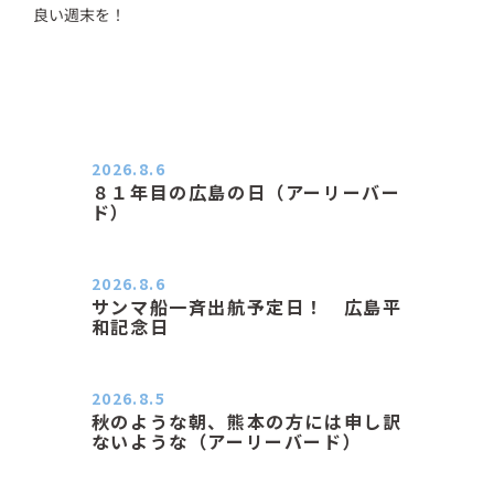
良い週末を！
2026.8.6
８１年目の広島の日（アーリーバー
ド）
２０２６．８．６（木） 今朝は昨日
と打って変わってジメジメと…
2026.8.6
サンマ船一斉出航予定日！ 広島平
和記念日
おはようございます 今日は早朝もち
ょっと蒸す感じです。気温は…
2026.8.5
秋のような朝、熊本の方には申し訳
ないような（アーリーバード）
２０２６．８．５（水） 明け方は１
６℃くらいで秋のような涼し…