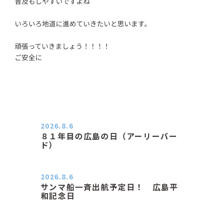
普及もしやすいですよね
いろいろ地道に進めていきたいと思います。
頑張っていきましょう！！！！
ご安全に
2026.8.6
８１年目の広島の日（アーリーバー
ド）
２０２６．８．６（木） 今朝は昨日
と打って変わってジメジメと…
2026.8.6
サンマ船一斉出航予定日！ 広島平
和記念日
おはようございます 今日は早朝もち
ょっと蒸す感じです。気温は…