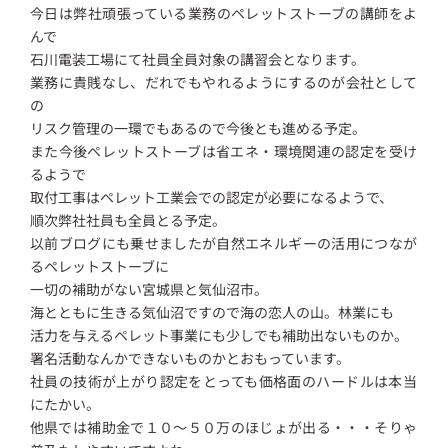
今日は弊社頑張っている業務のペレットストーブの講師をよ
んで
石川電装工場にて社員全員対象の講習会となります。
業務に貴賎なし、だれでもやれるようにするのが会社として
の
リスク管理の一環でもあるので今後とも進める予定。
また今後ペレットストーブは省エネ・環境関連の認定を受け
るようで
取付工事はペレット工業会での認定が必要になるようで、
順次弊社社員も全員とる予定。
以前ブログにも乗せましたが自然エネルギーの活用につなが
るペレットストーブに
一切の補助がない宮城県と気仙沼市。
海とともに生きる気仙沼ですので海の恋人の山。林業にも
活力を与えるペレット事業にも少しでも補助出ないものか。
署名活動なんかできないものかとおもっています。
社員の技術が上がり認定をとっても価格面のハードルは本当
にたかい。
他県では補助金で１０～５０万のほじょが出る・・・そりゃ