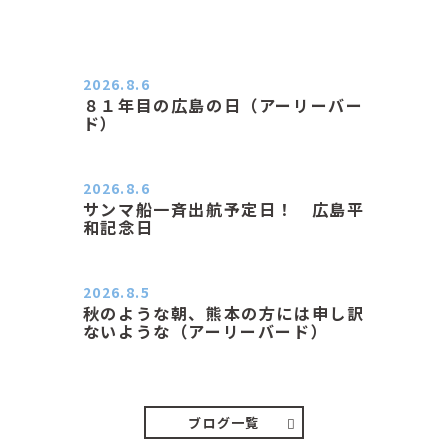
2026.8.6
８１年目の広島の日（アーリーバー
ド）
２０２６．８．６（木） 今朝は昨日
と打って変わってジメジメと…
2026.8.6
サンマ船一斉出航予定日！ 広島平
和記念日
おはようございます 今日は早朝もち
ょっと蒸す感じです。気温は…
2026.8.5
秋のような朝、熊本の方には申し訳
ないような（アーリーバード）
２０２６．８．５（水） 明け方は１
６℃くらいで秋のような涼し…
ブログ一覧