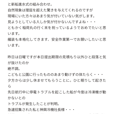
と新船進水式の組み合わせ。
自然現象は理屈を超えた驚きを与えてくれるのですが
現場にいた方々はあまり気が付いていない気がします。
見ようとしている人しか気が付かないんですよね・・・
ともかく稲荷丸の行く末を祝っているようでおめでたいと思
います。
艤装も本格化してきます、安全作業第一でお願いしたいと思
います。
昨日は日曜ですが本日提出期限の見積もり以外ひと段落と気
が抜けたのか
絶不調。
こどもと公園に行ったもののあまり動けずの体たらく・・・
夕方からは少し休ませてもらうことに。ひと眠りして起きた
ら
先日航行中に停電トラブルを起こした船が今度は冷凍機が動
かないとの
トラブルが発生したことが判明。
急遽招集された私と神興冷機社長様・・・