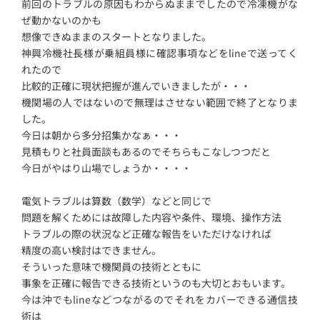
前回のトラブルの原因もわからぬままでしたので冷凍機がな
ぜ動かないのかも
想像できぬままのスタートとなりました。
神興冷機社長様が乗組員様に確認事項などをlineで送ってく
れたので
比較的正確に現状把握が進んでいきましたが・・・
機関場の人ではないので無理はさせない範囲で終了となりま
した。
今日は朝から多分招集かなぁ・・・
見積もりと社員面談もあるのでそちらもこなしつつだと
今日がやはり山場でしょうか・・・・
電気トラブルは算数（数学）などと同じで
問題を解くためには故障した内容や条件、環境、操作方法
トラブルの際の状況など正確な報告をいただけなければ
精度の高い検討はできません。
そういった意味で機関員の技術とともに
事象を正確に報告できる技術というのも大切とおもいます。
今は沖でもlineなどつながるのでそれをカバーできる通信技
術は