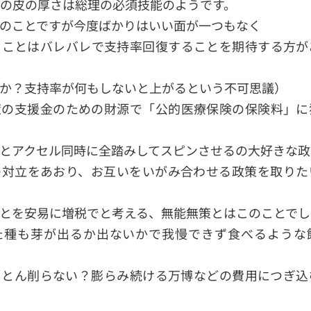
の皮の厚さは総理の必須技能のようです。
のことですが今度ばかりはいい面が一つもなく
うことはバレバレで支持率回復することを期待する方が
か？支持率が何もしないと上がるという不可思議）
策の支援金のための財源で「公的医療保険の保険料」に
とアクセル同時に全踏みしてスピンさせるの大好きな政
の対立をあおり、お互いをいがみ合わせる政策を取りた
とを安易に増税でと考える、無能無策とはこのことでし
た種も芽が出るか出ないかで我慢できず食べるような
ことん削らない？膨らみ続ける万博などの費用につぎ込