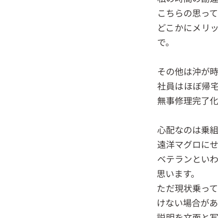
こちらの思っ
どこかにメリ
で。
その他は沖が
社員はほぼ帰
無事修理完了
心配なのは乗組
遠洋マグロに
ベテランとい
思います。
ただ現状乗っ
けない場合があ
説明を文面と