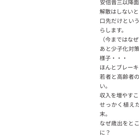
安倍晋三以降面
解散はしないと
口先だけとい
らします。
（今まではなぜ
あと少子化対
様子・・・
ほんとブレーキ
若者と高齢者
い。
収入を増やすこ
せっかく植え
末。
なぜ歳出をと
に？