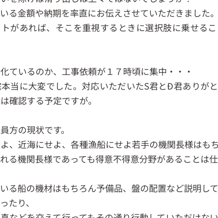
ている金額や納期を率直にお伝えさせていただきました
ットがあれば、そこを重視するときに選択肢に乗せるこ
時化ているのか、工事依頼が１７時頃に集中・・・
宅本当に大変でした。対応いただいたS君とÐ君ありが
化は確認する予定ですが。
員方の現状です。
せよ、近海にせよ、各種漁船にせよ若手の機関長様はも
われる機関長様であっても得意不得意分野があることは
ている船の機材はもちろん予備品、盤の配置など説明し
ったり、
写真などを交えて行ってもその通り行動していただけな