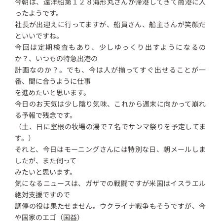
今朝は、遠洋船第１２８海形丸さんが帰港してきて商港に入
ったようです。
社長が出迎えに行ってますが、船員さん、船主さんが笑顔だ
といいですね。
今回は定期検査もあり、少しゆっくり出すようになるの
か？、いつもの特急出港の
計画なのか？。でも、今は人が揃ってすぐ出せることが一
番、間に合うように仕事
を進めたいと思います。
今日のお天気は少し陰り気味、これから週末に向かって崩れ
る予報で残念です。
（土、日に室根の牧場の湯で７名でサンマ祭りを予定してま
す。）
それと、今日はモーニングさんには特別な日、朝メールしま
したが、また伺って
みたいと思います。
気になるニュースは、ガザでの戦闘ですが米国はイスラエル
絶対支援ですので
調停の役は果たせません。ウクライナ戦争もそうですが、今
や国家のエゴ（国益）