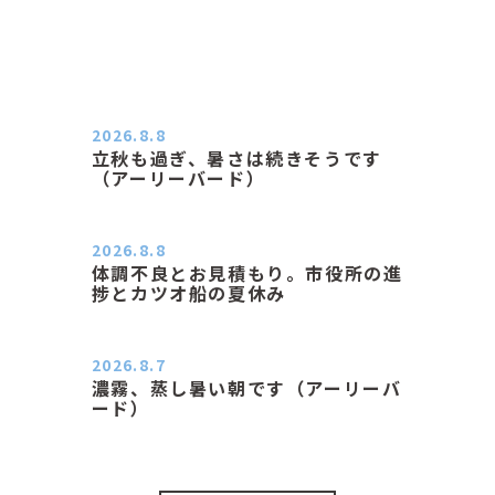
2026.8.8
立秋も過ぎ、暑さは続きそうです
（アーリーバード）
２０２６．８．８（土） 今朝はピョ
ン子さんの都合でショートコ…
2026.8.8
体調不良とお見積もり。市役所の進
捗とカツオ船の夏休み
おはようございます。 今朝も蒸し暑
い朝です。車の温度計はすで…
2026.8.7
濃霧、蒸し暑い朝です（アーリーバ
ード）
２０２６．８．７（金） 少し先の丘
などガスの中、陽はないのに…