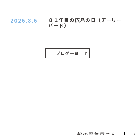
おはようございます。 今日はムシムシがひどい
朝、先に帰ってき…
2026.8.6
８１年目の広島の日（アーリー
バード）
２０２６．８．６（木） 今朝は昨日と打って変わ
ってジメジメと…
ブログ一覧
船の電気屋さん
|