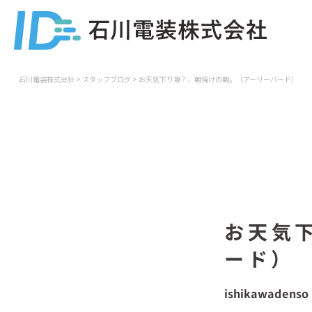
石川電装株式会社
>
スタッフブログ
>
お天気下り坂？、朝焼けの朝。（アーリーバード）
お天気
ード）
ishikawadenso