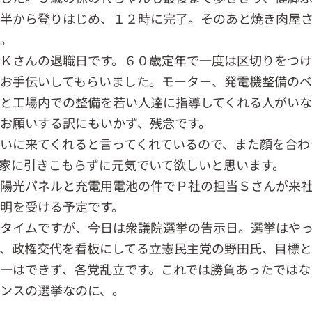
半から登りはじめ、１２時に完了。そのあと焼き肉屋
。
Ｋさんの退職日です。６０歳定年で一度は区切りをつ
お手伝いしてもらいました。モーター、発電機整備のベ
と工場内での整備を若い人達に指導してくれる人がいな
お願いする訳にもいかず、残念です。
いに来てくれると言ってくれているので、また顔を合わ
家に引きこもらずに元気でいて欲しいと思います。
陽光パネルと充電用電池の件でＰ社の担当Ｓさんが来
明を受ける予定です。
タイムですが、今日は衆議院選挙の告示日。選挙はや
、政権交代を看板にしてる立憲民主党の野田氏、目標
一はできず、各党乱立です。これでは勝負あったではな
ンスの選挙なのに、。