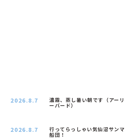
2026.8.7
濃霧、蒸し暑い朝です（アーリ
ーバード）
２０２６．８．７（金） 少し先の丘などガスの
中、陽はないのに…
2026.8.7
行ってらっしゃい気仙沼サンマ
船団！