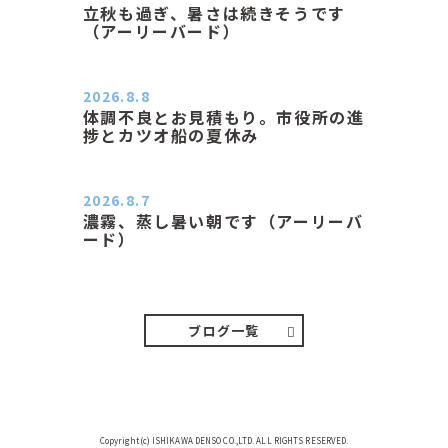
立秋も過ぎ、暑さは続きそうです
（アーリーバード）
２０２６．８．８（土） 今朝はピョ
ン子さんの都合でショートコ…
2026.8.8
体調不良とお見積もり。市役所の進
捗とカツオ船の夏休み
おはようございます。 今朝も蒸し暑
い朝です。車の温度計はすで…
2026.8.7
濃霧、蒸し暑い朝です（アーリーバ
ード）
２０２６．８．７（金） 少し先の丘
などガスの中、陽はないのに…
ブログ一覧
Copyright(c) ISHIKAWA DENSO CO.,LTD. ALL RIGHTS RESERVED.