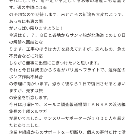
それにしても、雨不足で不足してるお米の増産にも暗雲で
す。週の中頃には雨
の予想なので期待します。米どころの新潟も大変なようで、
あっちにも恵の雨
がいっぱい降りますように！
今週は６，７，８日と各地からサンマ船が北海道での１０日
の解禁へ回航とな
ります。工事のほうは大方を終えてますが、忘れもの、急の
不具合などに対応
しながら無事に出港にこぎつけたいと思います。
それと今日は成田からＳ君がバリ島へフライトで、遠洋船の
ポンプ作動不具合
の修理に向かいます。恐らく彼なら１日で復旧させると思い
ますが、先ずは旅
の安全を祈念します。
今日は月曜日で、メールに調査報道機関ＴＡＮＳＡの渡辺編
集長の土曜メルマガ
が届いてました。マンスリーサポーターが１０００人を超え
たとありました。
企業や組織からのサポートを一切断り、個人の寄付だけで活