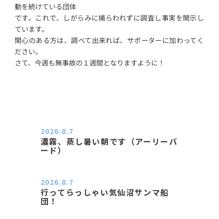
動を続けている団体
です。これで、しがらみに捕らわれずに調査し事実を開示し
ています。
関心のある方は、調べて出来れば、サポーターに加わってく
ださい。
さて、今週も無事故の１週間となりますように！
2026.8.7
濃霧、蒸し暑い朝です（アーリーバ
ード）
２０２６．８．７（金） 少し先の丘
などガスの中、陽はないのに…
2026.8.7
行ってらっしゃい気仙沼サンマ船
団！
おはようございます。 今日はムシム
シがひどい朝、先に帰ってき…