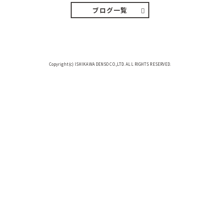
ブログ一覧
Copyright(c) ISHIKAWA DENSO CO.,LTD. ALL RIGHTS RESERVED.