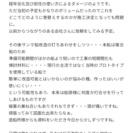
経年劣化及び前任の使い方によるダメージのようです。
ただ当初の予定もかなりのボリュームだったのでこれを
どこでどのように巻替えするのかが施工決定となっても問題
に。
以前からつながりのある会社さんに依頼をしてみる予定。
その後サンマ船改造の打ちあわせをしつつ・・・本船は複合
船のため
準備可能期間がほかの船より短いので工事の短期間化も
検討材料に・・・・現行の主流ではなく当時のプロトタイプ
を使用している船で
簡単に改造可能とはいかないのが悩みの種。作ったはいいが
使いにくい・・・
という可能性もあり、本来は船頭様に何度か打合せを行って
しあげるものですが
操業の兼ね合いもありそれもできず・・・頭が痛いですね。
頑張ってみて図面化出来たらなぁ。
造船所様からも資料をいただき今日から少しずつですね。