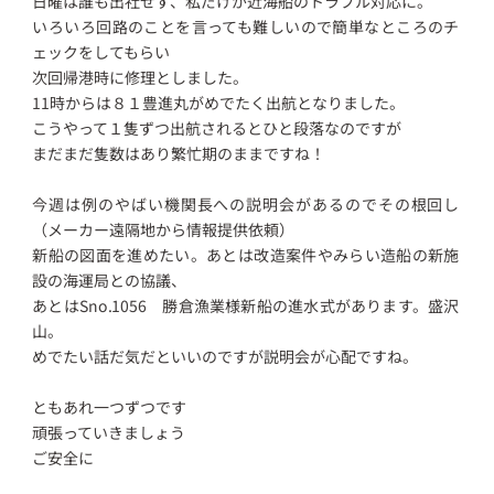
日曜は誰も出社せず、私だけが近海船のトラブル対応に。
いろいろ回路のことを言っても難しいので簡単なところのチ
ェックをしてもらい
次回帰港時に修理としました。
11時からは８１豊進丸がめでたく出航となりました。
こうやって１隻ずつ出航されるとひと段落なのですが
まだまだ隻数はあり繁忙期のままですね！
今週は例のやばい機関長への説明会があるのでその根回し
（メーカー遠隔地から情報提供依頼）
新船の図面を進めたい。あとは改造案件やみらい造船の新施
設の海運局との協議、
あとはSno.1056 勝倉漁業様新船の進水式があります。盛沢
山。
めでたい話だ気だといいのですが説明会が心配ですね。
ともあれ一つずつです
頑張っていきましょう
ご安全に