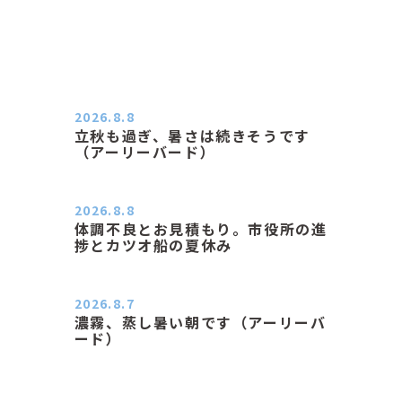
2026.8.8
立秋も過ぎ、暑さは続きそうです
（アーリーバード）
２０２６．８．８（土） 今朝はピョ
ン子さんの都合でショートコ…
2026.8.8
体調不良とお見積もり。市役所の進
捗とカツオ船の夏休み
おはようございます。 今朝も蒸し暑
い朝です。車の温度計はすで…
2026.8.7
濃霧、蒸し暑い朝です（アーリーバ
ード）
２０２６．８．７（金） 少し先の丘
などガスの中、陽はないのに…