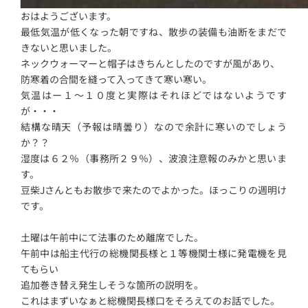
おはようございます。
最低気温が低くなった朝ですね、散歩の装備も油断をまだで
きないと思いました。
ネックウォーマーと帽子はきちんとしたのですが風があり、
防寒着の合間を縫って入ってきて寒い寒い。
気温はー１～１０度と実際はそれほどではないようです
が・・・
結構な晴天（予報は晴曇り）なので余計に寒いのでしょう
か？？
湿度は６２％（事務所２９％）、波浪注意報のみかと思いま
す。
豆柴Jさんともお散歩で来たのでよかった。ほっこりの週明け
です。
土曜は午前中にて法事のため離席でした。
午前中は船主代行の総機関長様と１等機関士様に発電機を見
てもらい
追加巻き替え発生しそうな箇所の説明を。
これはまずいなぁと総機関長様口をそろえてのお話でした。