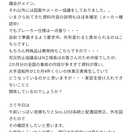
議会がメイン。
それ以外には図面やメーカー協議をしておりました。。
いまさら出てきた資料内容の説明もほぼ未確定（メーカー確
認中）
でもブレーカー仕様は一点張り・・・
自前で準備するよう要求中。外形変わると責められるのはこ
ちらですし
もちろん特殊品は費用持ちこちらですので・・・
労災防止協議会はN工場長はお客さんのため中座でしたが、
2か月分の全国の事故の内容が多すぎて資料が厚い。
大手造船所が1カ月4件くらいの休業災害発生していて
どうなっているのかと思いますが・・・実習生受け入れでき
ないことと
関係しているのでしょうか？
さて今日は
午前いっぱい見積もりとSno.1058系統と配置図修正、外形図
きたので
その確認をしたいと思います。
お昼前くらいから出張へ。明日の午前中には戻りたいなぁ