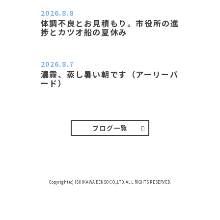
2026.8.8
体調不良とお見積もり。市役所の進
捗とカツオ船の夏休み
おはようございます。 今朝も蒸し暑
い朝です。車の温度計はすで…
2026.8.7
濃霧、蒸し暑い朝です（アーリーバ
ード）
２０２６．８．７（金） 少し先の丘
などガスの中、陽はないのに…
ブログ一覧
Copyright(c) ISHIKAWA DENSO CO.,LTD. ALL RIGHTS RESERVED.