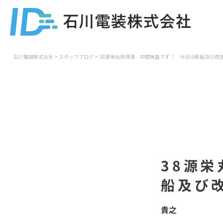
石川電装株式会社
>
スタッフブログ
>
38源栄丸祝帰港 中間検査です！ 今日は新船及び改
38源
船及び
貴之