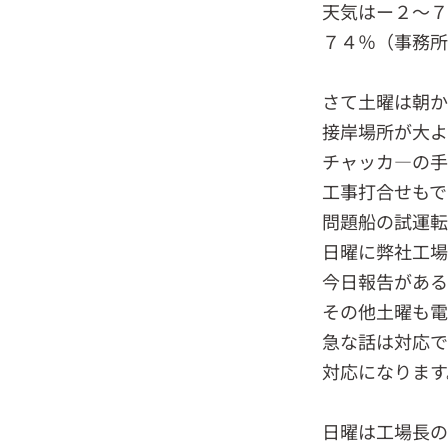
天気はー２～７
７４％（事務所
さて土曜は朝か
接岸場所が大よ
チャッカ―の
工事打合せもで
問題船の試運転
日曜に弊社工場
今日報告がある
その他土曜も電
急な話は対応で
対応になります
日曜は工場長の