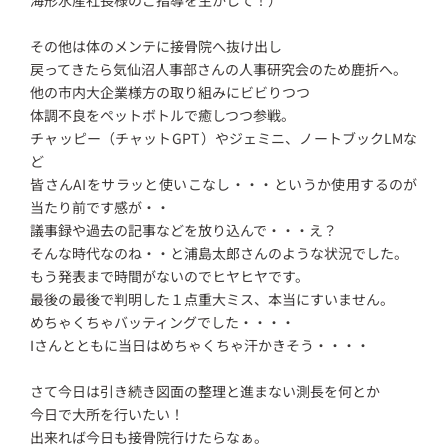
その他は体のメンテに接骨院へ抜け出し
戻ってきたら気仙沼人事部さんの人事研究会のため鹿折へ。
他の市内大企業様方の取り組みにビビりつつ
体調不良をペットボトルで癒しつつ参戦。
チャッピー（チャットGPT）やジェミニ、ノートブックLMな
ど
皆さんAIをサラッと使いこなし・・・というか使用するのが
当たり前です感が・・
議事録や過去の記事などを放り込んで・・・え？
そんな時代なのね・・と浦島太郎さんのような状況でした。
もう発表まで時間がないのでヒヤヒヤです。
最後の最後で判明した１点重大ミス、本当にすいません。
めちゃくちゃバッティングでした・・・・
Iさんとともに当日はめちゃくちゃ汗かきそう・・・・
さて今日は引き続き図面の整理と進まない測長を何とか
今日で大所を行いたい！
出来れば今日も接骨院行けたらなぁ。