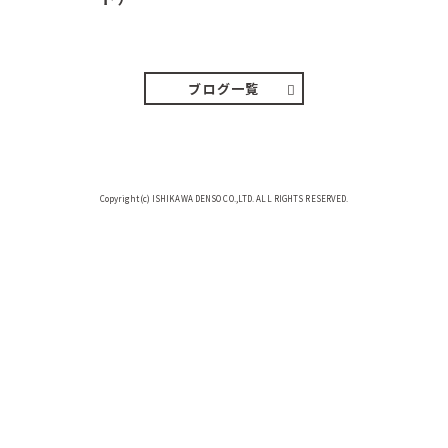
２０２６．８．７（金） 少し先の丘
などガスの中、陽はないのに…
ブログ一覧
Copyright(c) ISHIKAWA DENSO CO.,LTD. ALL RIGHTS RESERVED.