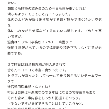
たい。
朝散歩も昨晩の飲み会のため今日も体が重いけれど
滑らぬようにそろそろと行ってきました。
体内のよどみが抜け出す気がするほど静かで清く冷たい空気
を
体にいれながら参拝などするのもいい感じです。（めちゃ寒
いですが）
湿度は５８％（事務所２７％） 晴曇りで
強風注意報が出ているので遠距離や積み下ろしなど注意が必
要ですね。
さて昨日は38清福丸様が朝入港されて
皆さんニコニコで本当に良かったです。
トラブルがあったとしても一丸で乗り越えるいいチームワー
クで
流石浜田漁業部さんですね！
打合せ自体は今週末なので５年目になるので提案事もあり
それも含め工事内容をしっかり把握するつもり。
（少ないですが提案できることはしていこうかと、
海形水産社長様のご指導を生かして！）