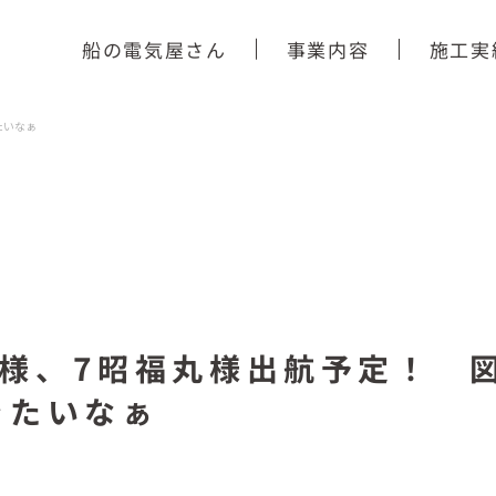
船の電気屋さん
事業内容
施工実
たいなぁ
丸様、7昭福丸様出航予定！ 
きたいなぁ