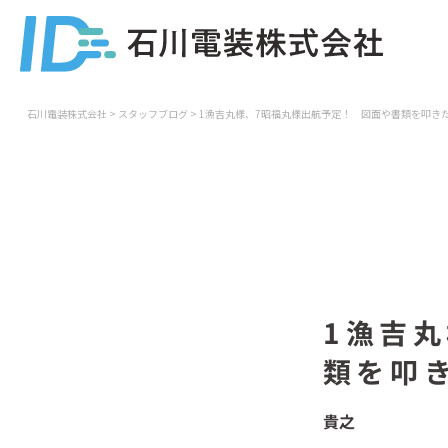
石川電装株式会社
>
スタッフブログ
>
1漁吉丸様、7昭福丸様出航予定！ 図面や書類を叩き
1漁吉
類を叩
貴之