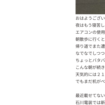
おはようござ
夜はもう寝苦
エアコンの使用
朝散歩に行く
帰り道でまた遭
なでなでしつつ
ちょっとバタバ
こんな朝が続き
天気的には２
でもまだ机がべ
最近載せてな
石川電装では