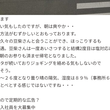
います
しい気もしたのですが、朝は爽やか・・
方法がむずかしいとおもっております。
と久々の豆柴さんと会うことができ、ほっこりするも
遇。豆柴さんは一度あいさつすると結構2度目は塩対応
朝のお参りも済ませ帰宅となりました。
タが続いておりジョギングを絡める気もしないので
そう。
１～２６度となり曇り晴の陽気、湿度は８９％（事務所
とべとする感じではないですね・・・
いので定期的な広告？
新入社員を大募集中