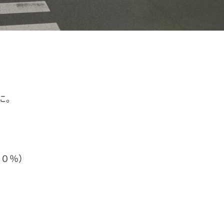
に。
６０％）