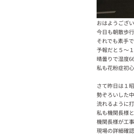
おはようござい
今日も朝散歩
それでも素手で
予報だと５～
晴曇りで湿度6
私も花粉症初
さて昨日は１
勢ぞろいした
流れるように
私も機関長様
機関長様が工事
現場の詳細確