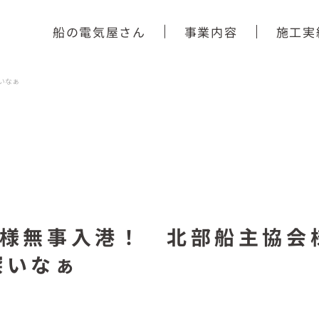
船の電気屋さん
事業内容
施工実
いなぁ
丸様無事入港！ 北部船主協会
深いなぁ