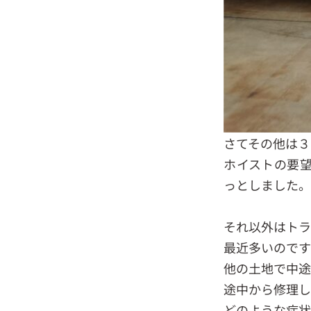
さてその他は３
ホイストの要
っとしました
それ以外はトラ
最近多いので
他の土地で中
途中から修理し
どのような症