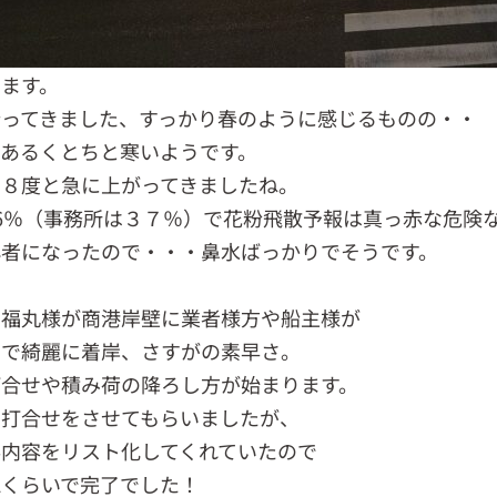
ます。
行ってきました、すっかり春のように感じるものの・・
あるくとちと寒いようです。
１８度と急に上がってきましたね。
6％（事務所は３７％）で花粉飛散予報は真っ赤な危険
心者になったので・・・鼻水ばっかりでそうです。
昭福丸様が商港岸壁に業者様方や船主様が
中で綺麗に着岸、さすがの素早さ。
打合せや積み荷の降ろし方が始まります。
と打合せをさせてもらいましたが、
内容をリスト化してくれていたので
認くらいで完了でした！