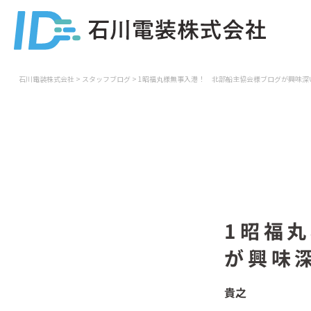
石川電装株式会社
>
スタッフブログ
>
1昭福丸様無事入港！ 北部船主協会様ブログが興味深
1昭福
が興味
貴之