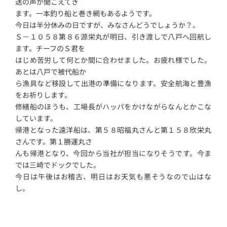
送の声が聞こえてき
ます。一本釣り船と巻き網もあるようです。
今日は半分休みの日ですが、みなさんどうでしょうか？。
Ｓ－１０５８第８６源栄丸が明日、引き渡しで八戸へ回航し
ます。チーフのＳ君を
はじめ苦労して何とか間に合わせました。お疲れ様でした。
あとは八戸で被代船か
ら漁具など移設して出港の準備になります。安全航海と豊漁
をお祈りします。
修繕船のほうも、工場長がハッパをかけながらなんとかこな
しています。
帰港となった遠洋船は、第５８昭福丸さんと第１５８欣栄丸
さんです。第１勝運丸さ
んも帰港となり、今回から当社が担当になりそうです。今ま
では三崎でドックでした。
今日は午後はお稽古、明日はお天気も悪そうなので山はな
し。