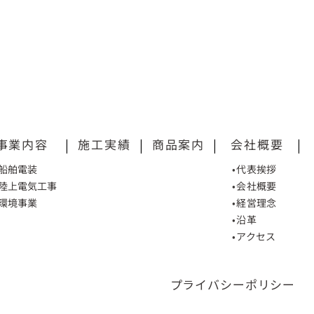
事業内容
|
施工実績
|
商品案内
|
会社概要
|
•船舶電装
•代表挨拶
•陸上電気工事
•会社概要
•環境事業
•経営理念
•沿革
•アクセス
プライバシーポリシー