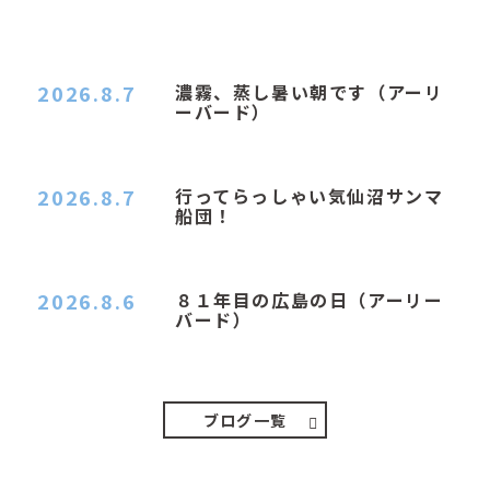
2026.8.7
濃霧、蒸し暑い朝です（アーリ
ーバード）
２０２６．８．７（金） 少し先の丘などガスの
中、陽はないのに…
2026.8.7
行ってらっしゃい気仙沼サンマ
船団！
おはようございます。 今日はムシムシがひどい
朝、先に帰ってき…
2026.8.6
８１年目の広島の日（アーリー
バード）
２０２６．８．６（木） 今朝は昨日と打って変わ
ってジメジメと…
ブログ一覧