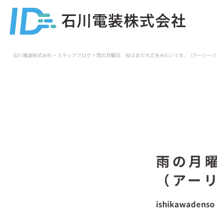
石川電装株式会社
>
スタッフブログ
>
雨の月曜日、桜はまだ大丈夫みたいです。（アーリーバ
雨の月
（アー
ishikawadenso