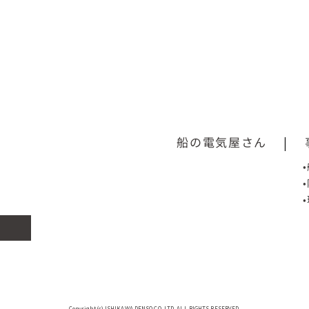
船の電気屋さん
|
Copyright(c) ISHIKAWA DENSO CO.,LTD. ALL RIGHTS RESERVED.