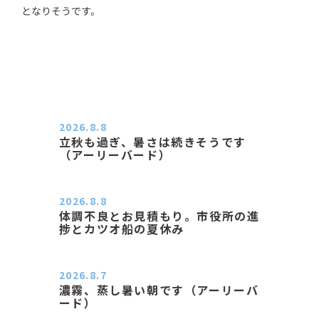
となりそうです。
2026.8.8
立秋も過ぎ、暑さは続きそうです
（アーリーバード）
２０２６．８．８（土） 今朝はピョ
ン子さんの都合でショートコ…
2026.8.8
体調不良とお見積もり。市役所の進
捗とカツオ船の夏休み
おはようございます。 今朝も蒸し暑
い朝です。車の温度計はすで…
2026.8.7
濃霧、蒸し暑い朝です（アーリーバ
ード）
２０２６．８．７（金） 少し先の丘