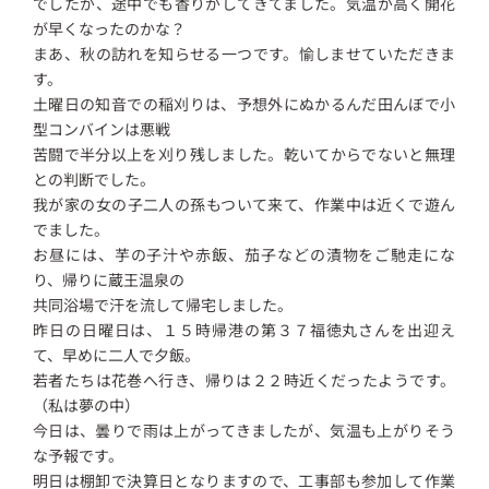
でしたが、途中でも香りがしてきてました。気温が高く開花
が早くなったのかな？
まあ、秋の訪れを知らせる一つです。愉しませていただきま
す。
土曜日の知音での稲刈りは、予想外にぬかるんだ田んぼで小
型コンバインは悪戦
苦闘で半分以上を刈り残しました。乾いてからでないと無理
との判断でした。
我が家の女の子二人の孫もついて来て、作業中は近くで遊ん
でました。
お昼には、芋の子汁や赤飯、茄子などの漬物をご馳走にな
り、帰りに蔵王温泉の
共同浴場で汗を流して帰宅しました。
昨日の日曜日は、１５時帰港の第３７福徳丸さんを出迎え
て、早めに二人で夕飯。
若者たちは花巻へ行き、帰りは２２時近くだったようです。
（私は夢の中）
今日は、曇りで雨は上がってきましたが、気温も上がりそう
な予報です。
明日は棚卸で決算日となりますので、工事部も参加して作業