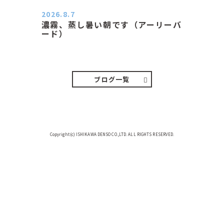
2026.8.7
濃霧、蒸し暑い朝です（アーリーバ
ード）
２０２６．８．７（金） 少し先の丘
などガスの中、陽はないのに…
ブログ一覧
Copyright(c) ISHIKAWA DENSO CO.,LTD. ALL RIGHTS RESERVED.