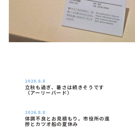
2026.8.8
立秋も過ぎ、暑さは続きそうです
（アーリーバード）
２０２６．８．８（土） 今朝はピョ
ン子さんの都合でショートコ…
2026.8.8
体調不良とお見積もり。市役所の進
捗とカツオ船の夏休み
おはようございます。 今朝も蒸し暑
い朝です。車の温度計はすで…