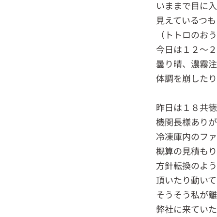
いままで目に入
見えているつも
（トトロのお
今日は１２～２
曇り晴、濃霧注
体調を崩したり
昨日は１８共徳
機関長様ありが
冷凍庫内のファ
概算の見積もり
方針転換のよう
頂いたり動いて
そうそう私が離
弊社に来ていた