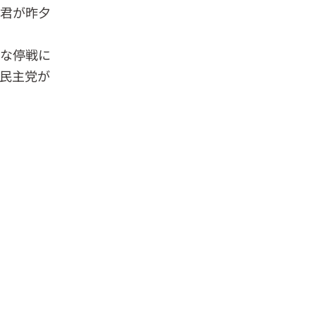
Ｙ君が昨夕
式な停戦に
民主党が