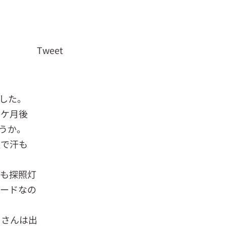
Tweet
した。
１ケ月後
うか。
温で汗も
回も探照灯
モードなの
Ｉさんは出