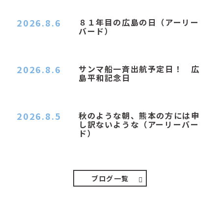
2026.8.6
８１年目の広島の日（アーリー
バード）
２０２６．８．６（木） 今朝は昨日と打って変わ
ってジメジメと…
2026.8.6
サンマ船一斉出航予定日！ 広
島平和記念日
おはようございます 今日は早朝もちょっと蒸す感
じです。気温は…
2026.8.5
秋のような朝、熊本の方には申
し訳ないような（アーリーバー
ド）
２０２６．８．５（水） 明け方は１６℃くらいで
秋のような涼し…
ブログ一覧