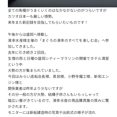
全ての魚種がうまくいくのはなかなかないのがつらいですが
カツオ日本一も厳しい情勢。
来年また新記録を目指してもらいたいものです！
午後からは盛岡へ移動し
濱幸水産様主催の「まぐろの濱幸のすべてを楽しむ会」へ参
加してきました。
去年に引き続き２回目。
生憎の雨と日曜の盛岡シティーマラソンの開催でホテル満室
という中
大勢の方が集まられていました。
今回はみらい造船会長様、斎民様、小野寺鐵工様、新和エン
ジン様と
関係業者は昨年より少ないですが
その分一般の方が大勢、結構子供さんもいらっしゃって
幅広い層がきているので、濱幸水産の商品購買層の厚みに驚
かされます。
モニターには新船建造時の写真や出航式の様子が流れ