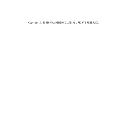
Copyright(c) ISHIKAWA DENSO CO.,LTD. ALL RIGHTS RESERVED.