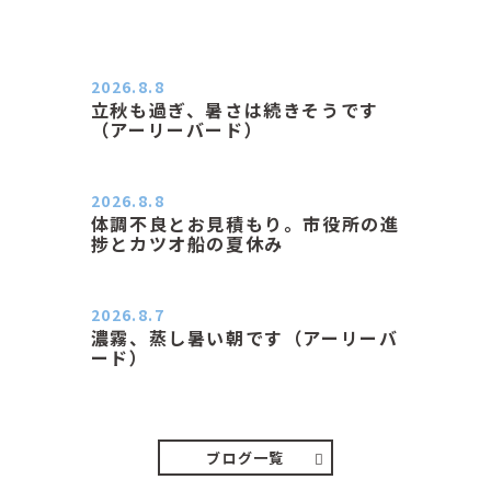
2026.8.8
立秋も過ぎ、暑さは続きそうです
（アーリーバード）
２０２６．８．８（土） 今朝はピョ
ン子さんの都合でショートコ…
2026.8.8
体調不良とお見積もり。市役所の進
捗とカツオ船の夏休み
おはようございます。 今朝も蒸し暑
い朝です。車の温度計はすで…
2026.8.7
濃霧、蒸し暑い朝です（アーリーバ
ード）
２０２６．８．７（金） 少し先の丘
などガスの中、陽はないのに…
ブログ一覧